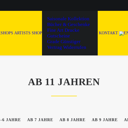
Saisonale Kollektion
Bücher & Geschenke
Fine Art Drucke
SHOPS
ARTISTS
SHOP
KONTAKT
Gutscheine
Grade Günstiger
Vertrag Widerrufen
AB 11 JAHREN
5-6 JAHRE
AB 7 JAHRE
AB 8 JAHRE
AB 9 JAHRE
A